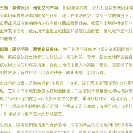
三類：有償收回，優化空間布局。
對因規劃調整、公共利益需要或因企
身原因確實無法繼續開發的存量土地，在依法依規、協商一致的前提下，
市縣政府或有權的機構進行有償收回或收購儲備。收回的土地將根據新的
重新安排使用，優先用于重點區域建設和基礎設施配套，優化城市空間結
功能布局。
四類：限期開發，壓實企業責任。
對于具備開發條件但因企業原因閑置
地，將嚴格執行土地管理法律法規，采取約談、警示、征收土地閑置費直
償收回土地使用權等措施，督促土地使用權人限期開工建設。這體現了政
剛性約束，旨在維護土地管理秩序，防止囤地、炒地行為。
次政策的出臺，是海南深化“多規合一”改革、提升國土空間治理能力的重
現。它并非簡單地刺激房地產增量開發，而是著眼于存量優化和結構調整
現了“房住不炒”的定位和高質量發展的要求。通過分類施策、疏堵結合，
予了市場調整和轉型的靈活空間，也明確了監管底線，有利于穩定市場預
，引導資源向更有需求的領域配置。
以預見，隨著這四類措施的逐步落地，海南的商品住宅用地利用效率將得
著提升，房地產市場供給結構將更加合理，從而為海南自貿港建設提供更