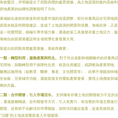
有效盤活，并明確提出了四類具體的處置措施，為土地資源的集約高效利
房地產業的結構性調整指明了方向。
著城鎮化進程的推進和房地產市場的深度調整，部分存量商品住宅用地因
原因未能及時開發建設，造成了土地資源的閑置和浪費。海南此舉，正是
這一現實問題，積極引導市場力量，通過政策工具激發存量土地活力，服
海南自由貿易港建設和全省經濟社會發展大局。
策提出的四類具體處置措施，系統而務實：
一類：轉型利用，服務產業與民生。
對于符合規劃和相關條件的存量商
宅用地，鼓勵轉型用于保障性住房、租賃住房建設，或調整為產業用地、
服務設施用地（如教育、醫療、養老、文化體育等）。此舉不僅能加快補
生短板，完善城市功能，還能直接支持重點產業發展，實現土地價值與城
展的共贏。
二類：合作開發，引入市場活水。
支持擁有存量土地但開發能力不足的
，通過股權轉讓、合作開發等方式，引入有實力、有信譽的市場主體進行
開發。這有助于化解項目停滯風險，加快項目建設進度，促進有效投資，
“沉睡”的土地資源重新進入市場循環。